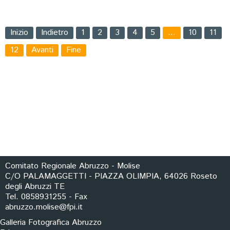
Inizio
Indietro
1
2
3
4
5
…
10
11
12
Avanti
Fine
Comitato Regionale Abruzzo - Molise
C/O PALAMAGGETTI - PIAZZA OLIMPIA, 64026 Roseto
degli Abruzzi TE
Tel. 0858931255 - Fax
abruzzo.molise@fpi.it
Galleria Fotografica Abruzzo