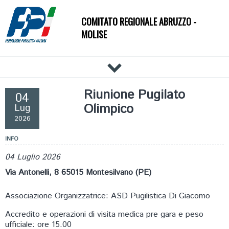
COMITATO REGIONALE ABRUZZO -
MOLISE
HOME
Riunione Pugilato
04
IL COMITATO
Olimpico
Lug
DOCUMENTI
2026
NEWS
INFO
PALESTRE
04 Luglio 2026
TECNICI
Via Antonelli, 8 65015 Montesilvano (PE)
ATLETI
Associazione Organizzatrice: ASD Pugilistica Di Giacomo
EVENTI
AFFILIAZIONE E TESSERAMENTO
Accredito e operazioni di visita medica pre gara e peso
ufficiale: ore 15.00
CARTE FEDERALI