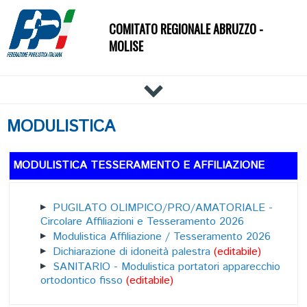
COMITATO REGIONALE ABRUZZO -
MOLISE
HOME
MODULISTICA
IL COMITATO
DOCUMENTI
MODULISTICA TESSERAMENTO E AFFILIAZIONE
NEWS
PALESTRE
PUGILATO OLIMPICO/PRO/AMATORIALE -
TECNICI
Circolare Affiliazioni e Tesseramento 2026
Modulistica Affiliazione / Tesseramento 2026
ATLETI
Dichiarazione di idoneità palestra
(editabile)
EVENTI
SANITARIO - Modulistica portatori apparecchio
ortodontico fisso
(editabile)
AFFILIAZIONE E TESSERAMENTO
CARTE FEDERALI