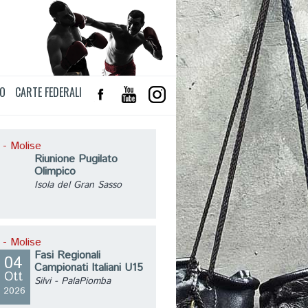
TO
CARTE FEDERALI
 - Molise
Riunione Pugilato
Olimpico
Isola del Gran Sasso
 - Molise
Fasi Regionali
04
Campionati Italiani U15
Ott
Silvi - PalaPiomba
2026