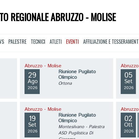
TO REGIONALE ABRUZZO - MOLISE
WS
PALESTRE
TECNICI
ATLETI
EVENTI
AFFILIAZIONE E TESSERAMEN
Abruzzo - Molise
Abruzzo
Riunione Pugilato
29
05
Olimpico
Ago
Set
Ortona
2026
2026
Abruzzo - Molise
Abruzzo
Riunione Pugilato
19
02
Olimpico
Set
Ott
Montesilvano - Palestra
2026
2026
ASD Pugilistica Di