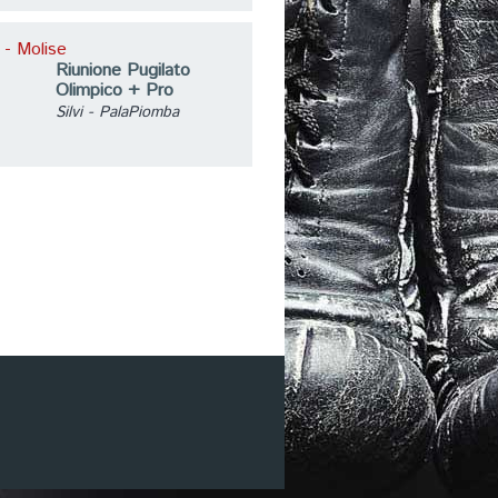
 - Molise
Riunione Pugilato
Olimpico + Pro
Silvi - PalaPiomba