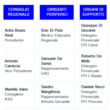
CONSIGLIO
DIRIGENTI
ORGANI DI
REGIONALE
PERIFERICI
SUPPORTO
Giuseppe Di
Anita Beata
Enio Di Pizio
Giovanni
Kinal
Medico Fiduciario
Delegato
Presidente
Regionale
Provinciale
FPI Chieti
Roberto De
Samuele De
Antonio
Melis
Santis
Camiscia
Delegato
Rappresentante
Vice Presidente
Provinciale
GAG
FPI L'Aquila
Sandro
Daniele Nucci
Mariella Vaino
Mangifesta
Delegato
Consigliere
Rappresentante
Provinciale
ASD
Attività Giovanile
FPI Pescara