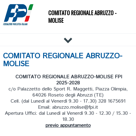
COMITATO REGIONALE ABRUZZO -
MOLISE
HOME
COMITATO REGIONALE ABRUZZO-
IL COMITATO
MOLISE
DOCUMENTI
COMITATO REGIONALE ABRUZZO-MOLISE FPI
NEWS
2025-2028
PALESTRE
c/o Palazzetto dello Sport R. Maggetti, Piazza Olimpia,
64026 Roseto degli Abruzzi (TE)
TECNICI
Cell. (dal Lunedì al Venerdì 9.30 - 17.30) 328 1675691
ATLETI
Email: abruzzo.molise@fpi.it
Apertura Uffici: dal Lunedì al Venerdì 9.30 - 12.30 / 15.30 -
EVENTI
18.30
previo appuntamento
AFFILIAZIONE E TESSERAMENTO
CARTE FEDERALI